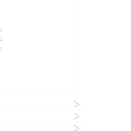
；
；
；